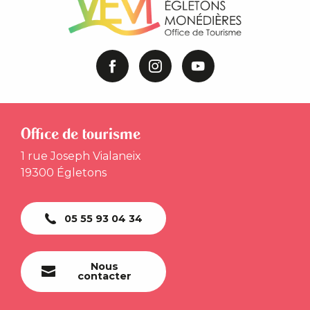
Office de tourisme
1 rue Joseph Vialaneix
19300 Égletons
05 55 93 04 34
Nous
contacter