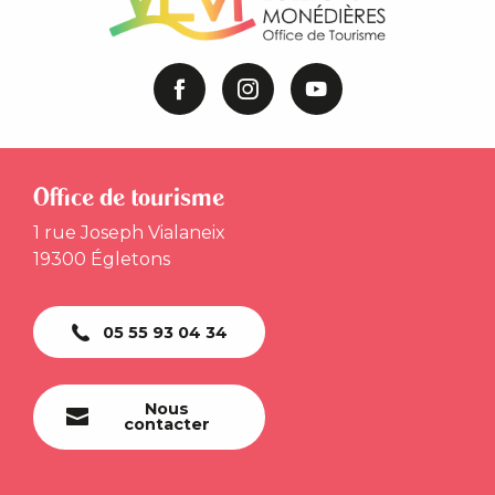
Office de tourisme
1 rue Joseph Vialaneix
19300 Égletons
05 55 93 04 34
Nous
contacter