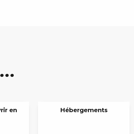
..
rir en
Hébergements