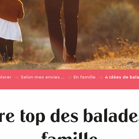
plorer
Selon mes envies …
En famille
4 idées de bal
re top des balade