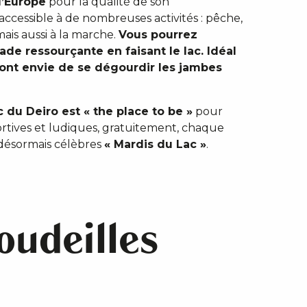
d’Europe
pour la qualité de son
accessible à de nombreuses activités : pêche,
mais aussi à la marche.
Vous pourrez
ade ressourçante en faisant le lac. Idéal
ront envie de se dégourdir les jambes
c du Deiro est « the place to be »
pour
sportives et ludiques, gratuitement, chaque
 désormais célèbres
« Mardis du Lac »
.
oudeilles