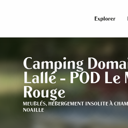
Aller
au
contenu
Explorer
principal
Camping Domai
Lallé - POD Le 
Rouge
MEUBLÉS,
HÉBERGEMENT INSOLITE
À CHAM
NOAILLE