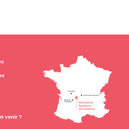
és
es
 venir ?