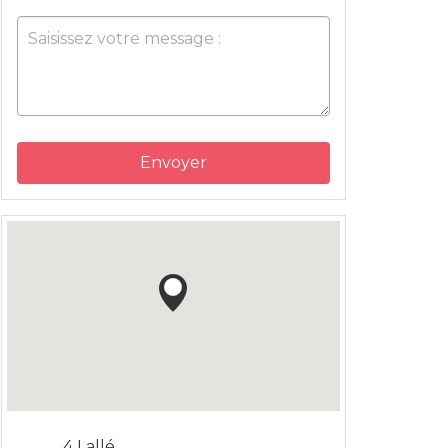
Envoyer
4 Lallé