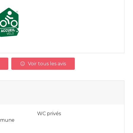
Voir tous les avis
WC privés
ommune