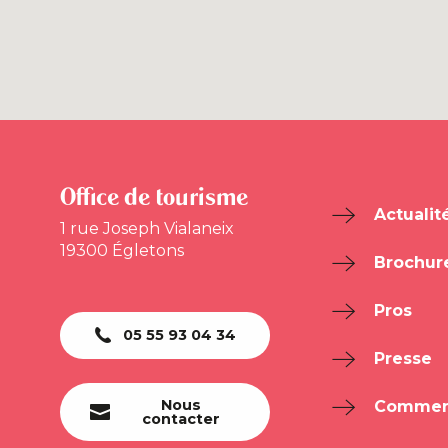
Office de tourisme
Actualit
1 rue Joseph Vialaneix
19300 Égletons
Brochur
Pros
05 55 93 04 34
Presse
Nous
Comment
contacter