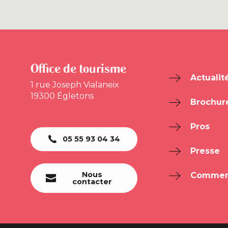
Office de tourisme
Actualit
1 rue Joseph Vialaneix
19300 Égletons
Brochur
Pros
05 55 93 04 34
Presse
Nous
Comment
contacter