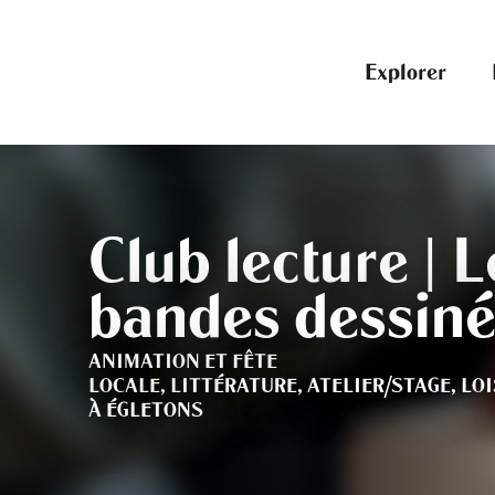
Aller
au
contenu
Explorer
principal
Club lecture | L
bandes dessin
ANIMATION ET FÊTE
LOCALE,
LITTÉRATURE,
ATELIER/STAGE,
LOI
À ÉGLETONS