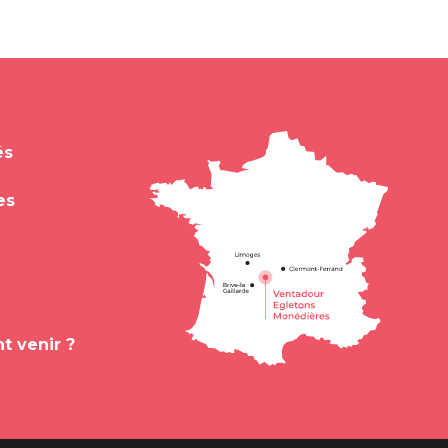
és
es
 venir ?