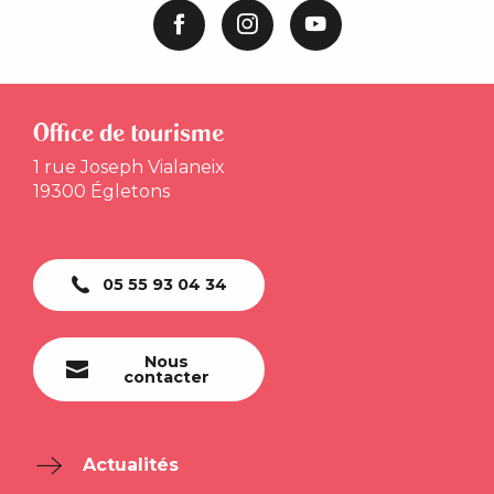
Office de tourisme
1 rue Joseph Vialaneix
19300 Égletons
05 55 93 04 34
Nous
contacter
Actualités