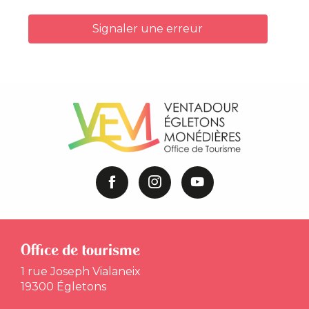
Signaler une erreur
Office de tourisme
1 rue Joseph Vialaneix
19300 Égletons