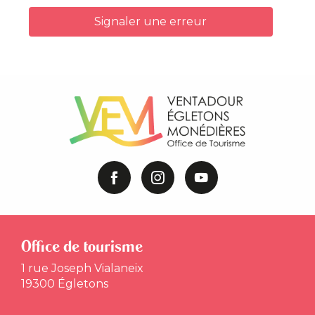
Signaler une erreur
Office de tourisme
1 rue Joseph Vialaneix
19300 Égletons