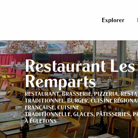
Aller
au
contenu
Explorer
principal
Restaurant Les
Remparts
RESTAURANT,
BRASSERIE,
PIZZERIA,
REST
TRADITIONNEL,
BURGER,
CUISINE RÉGIONA
FRANÇAISE,
CUISINE
TRADITIONNELLE,
GLACES,
PÂTISSERIES,
P
À ÉGLETONS