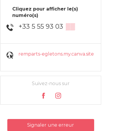
Cliquez pour afficher le(s)
numéro(s)
+33 5 55 93 03
▒▒
remparts-egletons.my.canva.site
Suivez-nous sur
Signaler une erreur