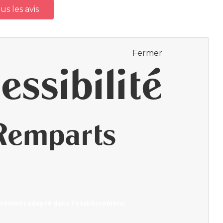
us les avis
Fermer
essibilité
Remparts
nement adapté dans l'établissement