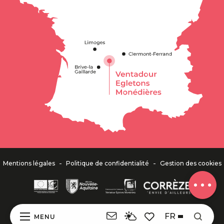
Description
Contacter
par email
-
-
Mentions légales
Politique de confidentialité
Gestion des cookies
Avis
FR
MENU