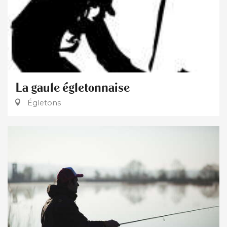
La gaule égletonnaise
Égletons