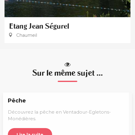
Etang Jean Ségurel
Chaumeil
Sur le même sujet ...
Pêche
Découvrez la pêche en Ventadour-Egletons-
Monédières.
Lire la suite