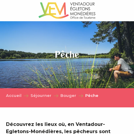
Aller
au
contenu
principal
Pêche
Accueil
Séjourner
Bouger
Pêche
Découvrez les lieux où, en Ventadour-
Egletons-Monédières, les pêcheurs sont