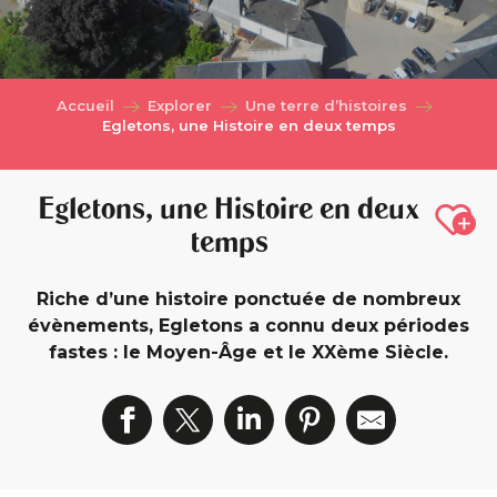
Accueil
Explorer
Une terre d’histoires
Egletons, une Histoire en deux temps
Egletons, une Histoire en deux
Ajou
temps
Riche d’une histoire ponctuée de nombreux
évènements, Egletons a connu deux périodes
fastes : le Moyen-Âge et le XXème Siècle.