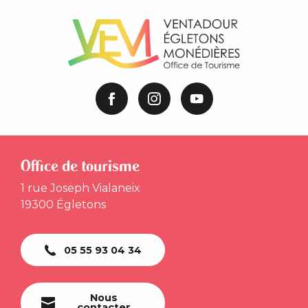
Office de tourisme
1 rue Joseph Vialaneix
19300 Égletons
05 55 93 04 34
Nous
contacter