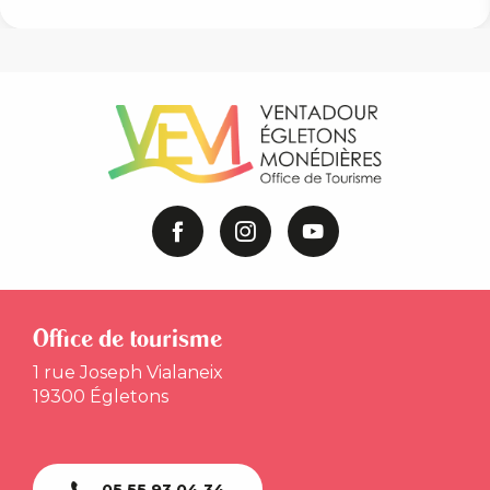
Office de tourisme
1 rue Joseph Vialaneix
19300 Égletons
05 55 93 04 34