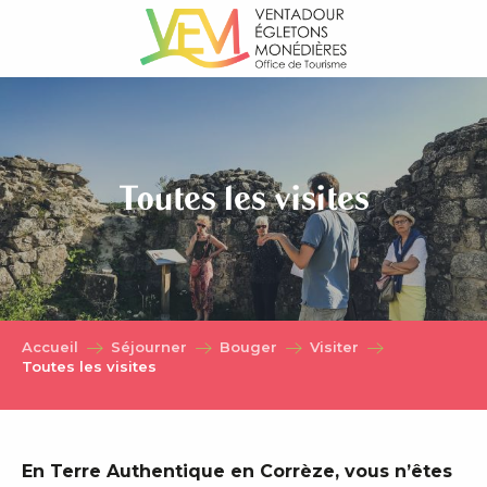
Aller
au
contenu
principal
Toutes les visites
Accueil
Séjourner
Bouger
Visiter
Toutes les visites
En Terre Authentique en Corrèze, vous n’êtes