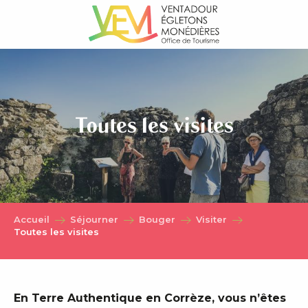
Aller
au
contenu
principal
Toutes les visites
Accueil
Séjourner
Bouger
Visiter
Toutes les visites
En Terre Authentique en Corrèze, vous n’êtes