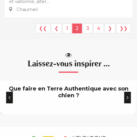
et vallonné, alter...
Chaumeil
❮❮
❮
1
2
3
4
❯
❯❯
Laissez-vous inspirer ...
Que faire en Terre Authentique avec son
chien ?