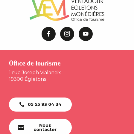
Office de tourisme
1 rue Joseph Vialaneix
19300 Égletons
05 55 93 04 34
Nous
contacter